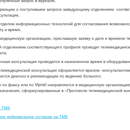
олученный запрос в журнале,
рмацию о поступившем запросе заведующему отделением соответ
сультации,
 отделом информационных технологий для согласования возможнос
ту и время,
медицинскую организацию, приславшую заявку о дате и времени т
отделением соответствующего профиля проводит телемедицинскую
нта.
ская консультация проводится в назначенное время в оборудован
елемедицинской консультации оформляется врачом- консультантом 
аются диагноз и рекомендации по ведению больного.
по факсу или по Vipnet направляется в медицинскую организацию
Назначения, сформулированные в «Протоколе телемедицинской кон
а ТМК
ое добровольное согласие на ТМК