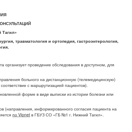
НИЯ
КОНСУЛЬТАЦИЙ
й Тагил»
ургия, травматология и ортопедия, гастроэнтерология,
гия.
та организует проведение обследования в доступном, для
правления больного на дистанционную (телемедицинскую)
 соответствие с маршрутизацией пациентов).
овленной форме в виде выписки из истории болезни или
ов (направления, информированного согласия пациента на
ляется
по V
ipne
t
в ГБУЗ СО «ГБ №1 г. Нижний Тагил».