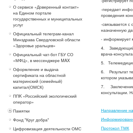
-регистрирует п
О сервисе «Доверенный контакт»
-передает инфо
на Едином портале
проведения кон
государственных и муниципальных
-связывается с
услуг
назначенную да
Официальный телеграм-канал
- информирует 
Минздрава Свердловской области
«Здоровье уральцев»
4. Заведующий 
врача-консульта
Официальный чат-бот ГБУ СО
«МФЦ», в мессенджере MAX
5. Телемедицин
Оформление и выдача
6. Результат т
сертификата на областной
котором указыв
материнский (семейный)
7. Заключение 
капитал(ОМСК)
консультации. 
ППK «Российский экологический
оператор»
Направление н
Памятки
Информированн
Фонд "Круг добра"
Протокол ТМК
Цифровизация деятельности ОМС