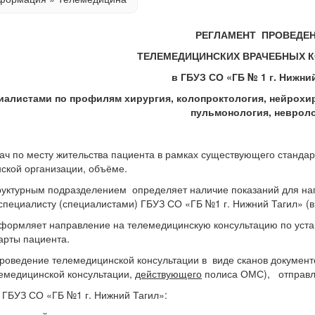
РЕГЛАМЕНТ ПРОВЕДЕ
ТЕЛЕМЕДИЦИНСКИХ ВРАЧЕБНЫХ 
в ГБУЗ СО «ГБ № 1 г. Нижни
иалистами по профилям
хирургия, колопроктология, нейрохир
пульмонология, невроло
ч по месту жительства пациента в рамках существующего стандар
ской организации, объёме.
уктурным подразделением определяет наличие показаний для на
специалисту (специалистами) ГБУЗ СО «ГБ №1 г. Нижний Тагил» (в
формляет направление на телемедицинскую консультацию по устан
арты пациента.
роведение телемедицинской консультации в виде сканов документ
емедицинской консультации,
действующего
полиса ОМС), отправ
ГБУЗ СО «ГБ №1 г. Нижний Тагил»: