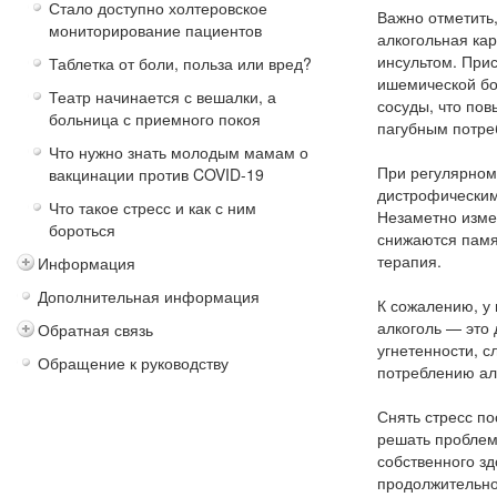
Стало доступно холтеровское
Важно отметить,
мониторирование пациентов
алкогольная ка
инсультом. Прис
Таблетка от боли, польза или вред?
ишемической бо
Театр начинается с вешалки, а
сосуды, что пов
больница с приемного покоя
пагубным потре
Что нужно знать молодым мамам о
При регулярном
вакцинации против COVID-19
дистрофическим
Что такое стресс и как с ним
Незаметно измен
бороться
снижаются памя
терапия.
Информация
Дополнительная информация
К сожалению, у 
алкоголь — это 
Обратная связь
угнетенности, с
Обращение к руководству
потреблению ал
Снять стресс по
решать проблемы
собственного з
продолжительно