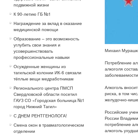
подвижной жизни
К 90-летию ГБ №1
Награждение за вклад в оказание
медицинской помощи
Образование – это возможность
углубить свои знания и
Михаил Мурашко
усовершенствовать
профессиональные навыки
Потребление алк
Осужденные женщины из
алкоголя состав
тагильской колонии ИК-6 связали
заболеваемости
тёплые вещи медработникам
Алкоголь вноси
Регионального центра ПМСП
риска, в том чи
Свердловской области посетил
желудочно-кише
ГАУЗ СО «Городская больница №1
город Нижний Тагил»
Российские уче
С ДНЕМ РЕНТГЕНОЛОГА!
России Владими
потребление алк
Смена окон в травматологическом
алкоголь ухудш
отделении