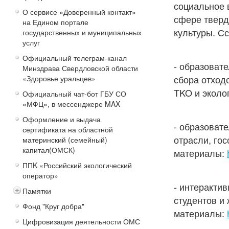
социальное 
О сервисе «Доверенный контакт»
сфере тверд
на Едином портале
культуры. С
государственных и муниципальных
услуг
Официальный телеграм-канал
- образоват
Минздрава Свердловской области
сбора отход
«Здоровье уральцев»
TKO и эколо
Официальный чат-бот ГБУ СО
«МФЦ», в мессенджере MAX
Оформление и выдача
- образоват
сертификата на областной
отрасли, го
материнский (семейный)
капитал(ОМСК)
материалы:
ППK «Российский экологический
оператор»
- интеракти
Памятки
студентов и
Фонд "Круг добра"
материалы:
Цифровизация деятельности ОМС