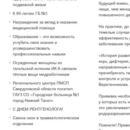
будущей мамы, 
подвижной жизни
чаще, чем женщ
К 90-летию ГБ №1
повышенного да
Награждение за вклад в оказание
На практике, д
медицинской помощи
тяжелые случаи
Образование – это возможность
эффективность 
углубить свои знания и
заболевание про
усовершенствовать
профессиональные навыки
«История разви
корь, дифтерия,
Осужденные женщины из
направленным н
тагильской колонии ИК-6 связали
пренебрегать т
тёплые вещи медработникам
контроля и уст
Регионального центра ПМСП
Веретенникова.
Свердловской области посетил
ГАУЗ СО «Городская больница №1
Прививка необх
город Нижний Тагил»
у которых есть
это увеличивает
С ДНЕМ РЕНТГЕНОЛОГА!
родоразрешения
Смена окон в травматологическом
отделении
Помните! Приви