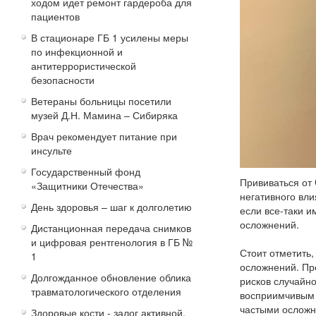
ходом идет ремонт гардероба для
пациентов
В стационаре ГБ 1 усилены меры
по инфекционной и
антитеррористической
безопасности
Ветераны больницы посетили
музей Д.Н. Мамина – Сибиряка
Врач рекомендует питание при
инсульте
Государственный фонд
Прививаться от
«Защитники Отечества»
негативного вл
День здоровья – шаг к долголетию
если все-таки и
осложнений.
Дистанционная передача снимков
и цифровая рентгенология в ГБ №
Стоит отметить
1
осложнений. Пре
Долгожданное обновление облика
рисков случайно
травматологического отделения
восприимчивым 
частыми осложн
Здоровые кости - залог активной,