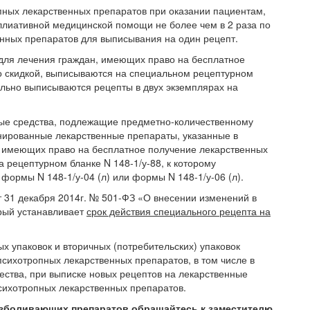
ных лекарственных препаратов при оказании пациентам,
лиативной медицинской помощи не более чем в 2 раза по
нных препаратов для выписывания на один рецепт.
для лечения граждан, имеющих право на бесплатное
о скидкой, выписываются на специальном рецептурном
ельно выписываются рецепты в двух экземплярах на
ые средства, подлежащие предметно-количественному
нированные лекарственные препараты, указанные в
, имеющих право на бесплатное получение лекарственных
 рецептурном бланке N 148-1/у-88, к которому
ормы N 148-1/у-04 (л) или формы N 148-1/у-06 (л).
 31 декабря 2014г. № 501-ФЗ «О внесении изменений в
орый устанавливает
срок действия специального рецепта на
х упаковок и вторичных (потребительских) упаковок
сихотропных лекарственных препаратов, в том числе в
ства, при выписке новых рецептов на лекарственные
сихотропных лекарственных препаратов.
езболивающих препаратов обращайтесь к заместителю