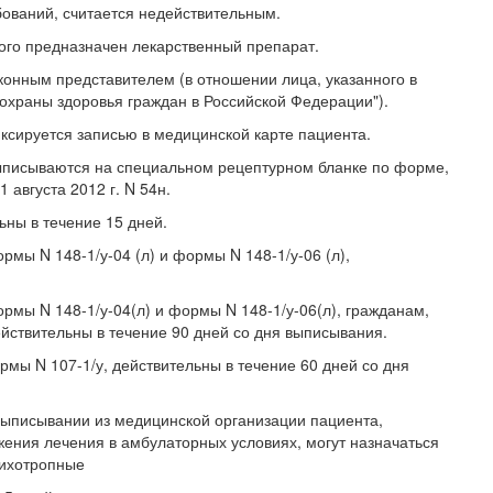
ваний, считается недействительным.
ого предназначен лекарственный препарат.
онным представителем (в отношении лица, указанного в
х охраны здоровья граждан в Российской Федерации").
ируется записью в медицинской карте пациента.
выписываются на специальном рецептурном бланке по форме,
августа 2012 г. N 54н.
ны в течение 15 дней.
 N 148-1/у-04 (л) и формы N 148-1/у-06 (л),
ы N 148-1/у-04(л) и формы N 148-1/у-06(л), гражданам,
йствительны в течение 90 дней со дня выписывания.
ы N 107-1/у, действительны в течение 60 дней со дня
ыписывании из медицинской организации пациента,
ния лечения в амбулаторных условиях, могут назначаться
сихотропные