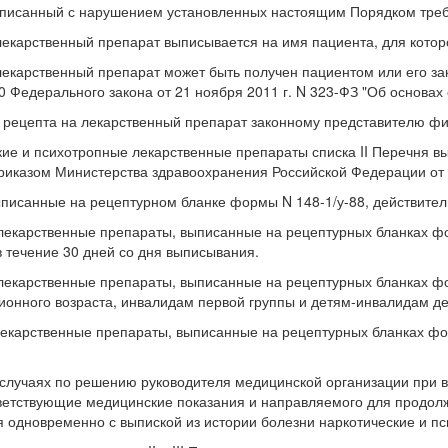
исанный с нарушением установленных настоящим Порядком требо
екарственный препарат выписывается на имя пациента, для котор
екарственный препарат может быть получен пациентом или его зак
20 Федерального закона от 21 ноября 2011 г. N 323-ФЗ "Об основа
цепта на лекарственный препарат законному представителю фикс
ие и психотропные лекарственные препараты списка II Перечня 
иказом Министерства здравоохранения Российской Федерации от 1 
писанные на рецептурном бланке формы N 148-1/у-88, действитель
арственные препараты, выписанные на рецептурных бланках формы
 течение 30 дней со дня выписывания.
арственные препараты, выписанные на рецептурных бланках форм
ионного возраста, инвалидам первой группы и детям-инвалидам де
арственные препараты, выписанные на рецептурных бланках форм
учаях по решению руководителя медицинской организации при в
етствующие медицинские показания и направляемого для продолже
я одновременно с выпиской из истории болезни наркотические и п