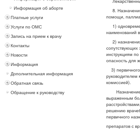
Лекарственные 
Информация об аборте
8. Назначение 
помощи, паллиа
Платные услуги
1) одновременн
Услуги по ОМС
наименований в
Запись на прием к врачу
2) назначения 
Контакты
сопутствующих 
инструкциям по
Новости
опасность для ж
Информация
3) первичного н
Дополнительная информация
руководителем 
комиссией).
Обратная связь
Назначение и в
Обращение к руководству
выраженным бол
расстройствами
решению врачеб
первичного наз
препаратов с в