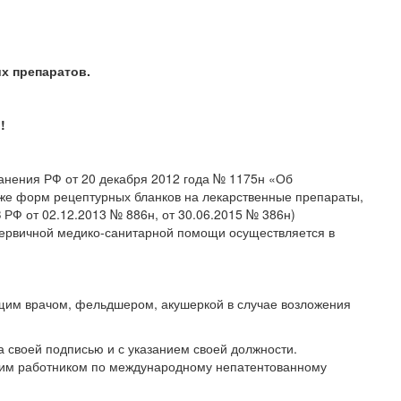
х препаратов.
!
анения РФ от 20 декабря 2012 года № 1175н «Об
кже форм рецептурных бланков на лекарственные препараты,
 РФ от 02.12.2013 № 886н, от 30.06.2015 № 386н)
первичной медико-санитарной помощи осуществляется в
им врачом, фельдшером, акушеркой в случае возложения
своей подписью и с указанием своей должности.
ким работником по международному непатентованному