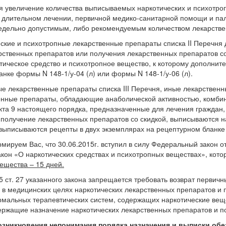
увеличение количества выписываемых наркотических и психотроп
длительном лечении, первичной медико-санитарной помощи и пал
едельно допустимым, либо рекомендуемым количеством лекарстве
ие и психотропные лекарственные препараты списка II Перечня 
рственных препаратов или получения лекарственных препаратов с
тическое средство и психотропное вещество, к которому дополнит
нке формы N 148-1/у-04 (л) или формы N 148-1/у-06 (л).
екарственные препараты списка III Перечня, иные лекарственн
венные препараты, обладающие анаболической активностью, комби
нкта 9 настоящего порядка, предназначенные для лечения граждан
получение лекарственных препаратов со скидкой, выписываются на
выписываются рецепты в двух экземплярах на рецептурном бланке ф
уем Вас, что 30.06.2015г. вступил в силу Федеральный закон от
кон «О наркотических средствах и психотропных веществах», кот
ещества – 15 дней.
т. 27 указанного закона запрещается требовать возврат первичны
 в медицинских целях наркотических лекарственных препаратов и п
мальных терапевтических систем, содержащих наркотические веще
ержащие назначение наркотических лекарственных препаратов и п
озникновения непонимания порядка назначения и выписки об