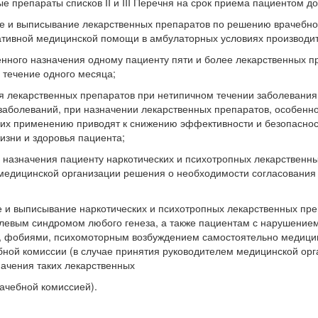
препараты списков II и III Перечня на срок приема пациентом до
и выписывание лекарственных препаратов по решению врачебной
тивной медицинской помощи в амбулаторных условиях производитс
ого назначения одному пациенту пяти и более лекарственных пре
 течение одного месяца;
лекарственных препаратов при нетипичном течении заболевания,
заболеваний, при назначении лекарственных препаратов, особенно
 их применению приводят к снижению эффективности и безопаснос
изни и здоровья пациента;
азначения пациенту наркотических и психотропных лекарственных п
медицинской организации решения о необходимости согласования 
ыписывание наркотических и психотропных лекарственных препара
евым синдромом любого генеза, а также пациентам с нарушение
, фобиями, психомоторным возбуждением самостоятельно медици
ной комиссии (в случае принятия руководителем медицинской ор
начения таких лекарственных
рачебной комиссией).