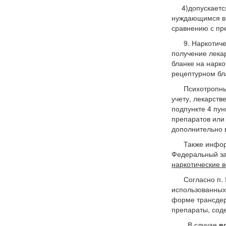
4)допускается 
нуждающимся в 
сравнению с пр
9. Наркотическ
получение лека
бланке на нарко
рецептурном бла
Психотропные л
учету, лекарст
подпункте 4 пу
препаратов или 
дополнительно 
Также информир
Федеральный за
наркотические в
Согласно п. 5 с
использованных
форме трансдер
препараты, сод
В случае
в