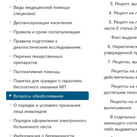
3. Рецепт, вып
Виды медицинской помощи
4. Рецепт на л
(лицензии)
5. Рецепт на л
Диспансеризация населения
части 2 статьи 
Правила и сроки госпитализации
Факт выдачи ре
Правила подготовки к
6. Наркотическ
диагностическим исследованиям.
утвержденной пр
Перечни лекарственных
7. Рецепты, вы
препаратов
Рецепты на лек
Паллиативная помощь
действительны в
Памятка для граждан о гарантиях
Рецепты на лек
бесплатного оказания МП
достигшим пенс
Вопросы обезболивания
Рецепты на лек
О порядке и условиях признания
выписывания.
лица инвалидом
В отдельных сл
Порядок оформления электронного
имеющего соотв
больничного листа
либо выдаватьс
Информация о беременности