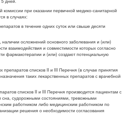
 5 дней.
 комиссии при оказании первичной медико-санитарной
я в случаях:
паратов в течение одних суток или свыше десяти
 наличии осложнений основного заболевания и (или)
сти взаимодействия и совместимости которых согласно
ти фармакотерапии и (или) создают потенциальную
репаратов списков II и III Перечня (в случае принятия
назначения таких лекарственных препаратов с врачебной
тов списков II и III Перечня производится пациентам с
м сна, судорожными состояниями, тревожными
нским работником либо медицинским работником по
ганизации решения о необходимости согласования