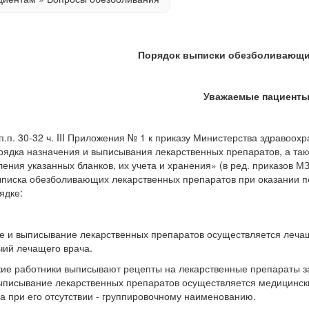
Порядок выписки обезболивающи
Уважаемые пациенты
30-32 ч. III Приложения № 1 к приказу Министерства здравоохр
рядка назначения и выписывания лекарственных препаратов, а та
ния указанных бланков, их учета и хранения» (в ред. приказов МЗ
ыписка обезболивающих лекарственных препаратов при оказании 
ядке:
и выписывание лекарственных препаратов осуществляется лечащ
чий лечащего врача.
 работники выписывают рецепты на лекарственные препараты за 
ыписывание лекарственных препаратов осуществляется медицинс
а при его отсутствии - группировочному наименованию.