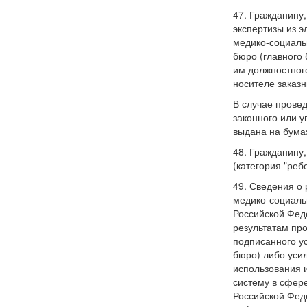
47. Гражданину
экспертизы из 
медико-социаль
бюро (главного
им должностног
носителе заказ
В случае прове
законного или 
выдана на бума
48. Гражданину
(категория "реб
49. Сведения о
медико-социаль
Российской Фед
результатам пр
подписанного у
бюро) либо уси
использования 
систему в сфер
Российской Фед