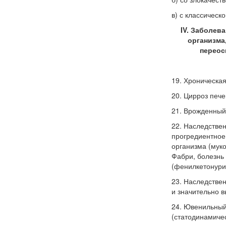
в) с классичес
IV. Заболев
организма
переос
19. Хроническая
20. Цирроз пече
21. Врожденный
22. Наследстве
прогредиентное
организма (мук
Фабри, болезнь
(фенилкетонурия 
23. Наследстве
и значительно 
24. Ювенильный
(статодинамиче