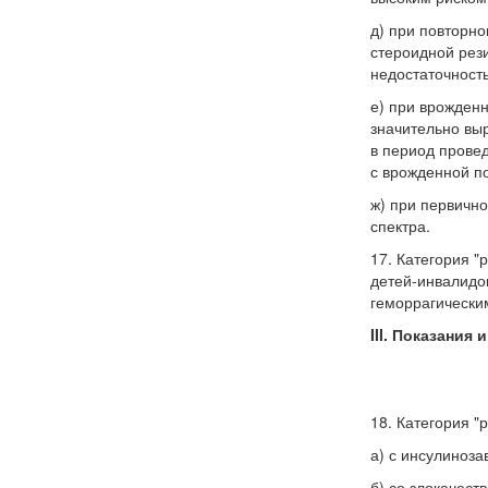
д) при повторн
стероидной рези
недостаточность
е) при врожден
значительно вы
в период прове
с врожденной по
ж) при первичн
спектра.
17. Категория "
детей-инвалидо
геморрагическим
III. Показания
18. Категория "
а) с инсулиноз
б) со злокачес