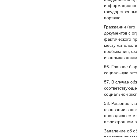
информационно-
государственны
порядке.
Гражданин (его
документов с о
фактического п
месту жительств
пребывания, фа
использованием
56. Главное бюр
социальную экс
57. В случае о
соответствующе
социальной эксп
58. Решение гл
основании заяв
проводившее ме
в электронном в
Заявление об о
представителем