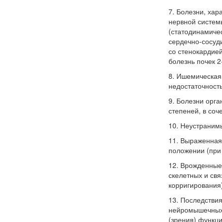
7. Болезни, ха
нервной систем
(статодинамиче
сердечно-сосуди
со стенокардией
болезнь почек 2
8. Ишемическая 
недостаточностью
9. Болезни орга
степеней, в соч
10. Неустраним
11. Выраженная
положении (при
12. Врожденные
скелетных и св
корригирования)
13. Последстви
нейромышечных,
(зрения) функц