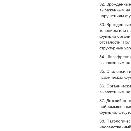
32. Врожденные
выраженным нар
нарушениям фун
33. Врожденные
течением или н
функций органи
отсталости. По
структурные хр
34. Шизофрения
выраженным нар
35. Эпилепсия 
психических фун
36. Органическ
выраженным нар
37. Детский це
нейромышечных,
функций. Отсут
38. Патологиче
наследственный