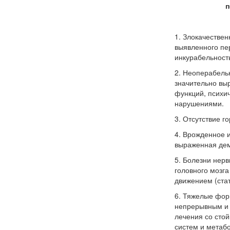
п
1. Злокачестве
выявленного пе
инкурабельност
2. Неоперабель
значительно вы
функций, психи
нарушениями.
3. Отсутствие г
4. Врожденное и
выраженная дем
5. Болезни нер
головного мозг
движением (ста
6. Тяжелые фор
непрерывным и 
лечения со сто
систем и метаб