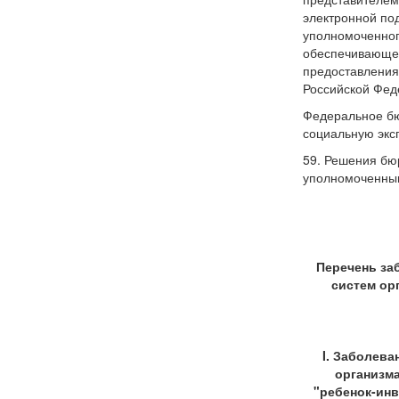
электронной по
уполномоченного
обеспечивающей
предоставления
Российской Фед
Федеральное бю
социальную экс
59. Решения бю
уполномоченным
Перечень за
систем ор
I. Заболев
организма
"ребенок-инв