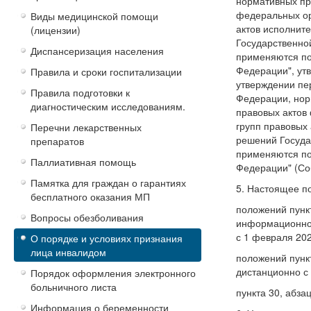
нормативных пр
федеральных ор
Виды медицинской помощи
актов исполнит
(лицензии)
Государственно
Диспансеризация населения
применяются пол
Федерации", ут
Правила и сроки госпитализации
утверждении пе
Правила подготовки к
Федерации, нор
диагностическим исследованиям.
правовых актов
групп правовых
Перечни лекарственных
решений Госуда
препаратов
применяются пол
Паллиативная помощь
Федерации" (Соб
Памятка для граждан о гарантиях
5. Настоящее по
бесплатного оказания МП
положений пункт
Вопросы обезболивания
информационной
с 1 февраля 2023
О порядке и условиях признания
лица инвалидом
положений пункт
дистанционно с
Порядок оформления электронного
больничного листа
пункта 30, абза
Информация о беременности