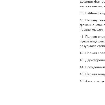
дефицит фактор
выраженными, з
39. ВИЧ-инфекци
40. Наследстве
Дюшенна, спина
нервно-мышечны
41. Полная слеп
лучше видящем г
результате сто
42. Полная слеп
43. Двухсторонн
44. Врожденный
45. Парная ампу
46. Анкилозиру