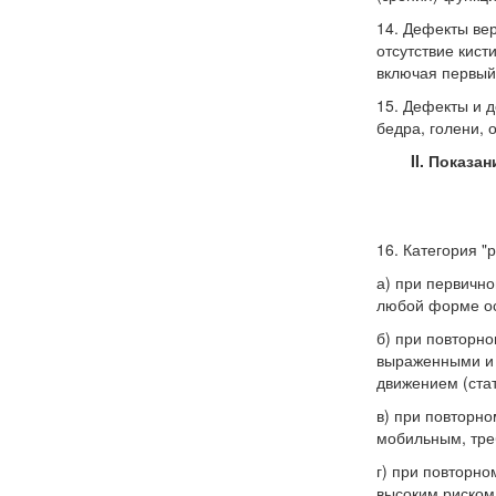
14. Дефекты вер
отсутствие кист
включая первый,
15. Дефекты и д
бедра, голени, 
II. Показа
16. Категория "
а) при первично
любой форме ос
б) при повторн
выраженными и 
движением (ста
в) при повторно
мобильным, тре
г) при повторн
высоким риском